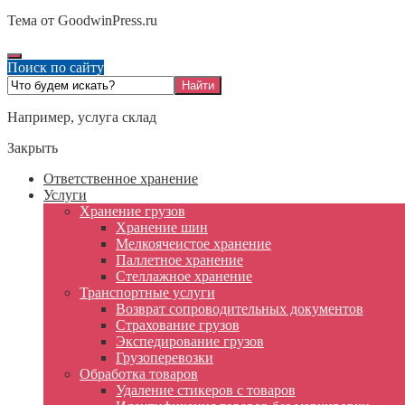
Тема от GoodwinPress.ru
Поиск по сайту
Например,
услуга склад
Закрыть
Ответственное хранение
Услуги
Хранение грузов
Хранение шин
Мелкоячеистое хранение
Паллетное хранение
Стеллажное хранение
Транспортные услуги
Возврат сопроводительных документов
Страхование грузов
Экспедирование грузов
Грузоперевозки
Обработка товаров
Удаление стикеров с товаров