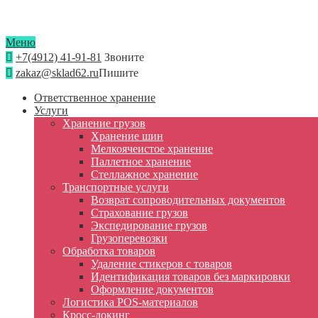
Меню
+7(4912) 41-91-81
Звоните
zakaz@sklad62.ru
Пишите
Ответственное хранение
Услуги
Хранение грузов
Хранение шин
Мелкоячеистое хранение
Паллетное хранение
Стеллажное хранение
Транспортные услуги
Возврат сопроводительных документов
Страхование грузов
Экспедирование грузов
Грузоперевозки
Обработка товаров
Удаление стикеров с товаров
Идентификация товаров без маркировки
Оформление документов
Логистика POS-материалов
Кросс-докинг