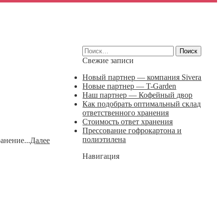
Найти:
Свежие записи
Новый партнер — компания Sivera
Новые партнер — T-Garden
Наш партнер — Кофейный двор
Как подобрать оптимальный склад
ответственного хранения
Стоимость ответ хранения
Прессование гофрокартона и
полиэтилена
анение...
Далее
Навигация